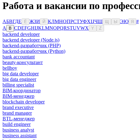
Работа и вакансии по профес
А
Б
В
Г
Д
Е
Ж
З
И
К
Л
М
Н
О
П
Р
С
Т
У
Ф
Х
Ц
Ч
Ш
Э
Ю
#
Ё
Й
Щ
Ы
Я
A
C
D
E
F
G
H
I
J
K
L
M
N
O
P
Q
R
S
T
U
V
W
X
B
Y
Z
backend developer
backend developer (Node.js)
backend-разработчик (PHP)
backend-разработчик (Python)
bank accountant
beauty-консультант
bellboy
big data developer
big data engineer
billing specialist
BIM-координатор
BIM-менеджер
blockchain developer
brand executive
brand manager
BTL-менеджер
build engineer
business analyst
business assistant