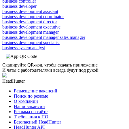
business controller
business developer
business development assistant
business development coordinator
business development director
business development executive
business development manager
business development manager sales manager
business development specialist
business system analyst
Сканируйте QR-код, чтобы скачать приложение
И чаты с работодателями всегда будут под рукой
HeadHunter
Размещение вакансий
Поиск по резюме
О компании
Наши вакансии
Реклама на сайте
Требования к ПО
Безопасный HeadHunter
HeadHunter API